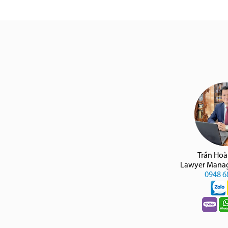
Trần Ho
Lawyer Manag
0948 6