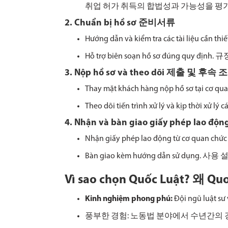
취업 허가 취득의 합법성과 가능
성을 평
2. Chuẩn bị hồ sơ 준비서류
Hướng dẫn và kiểm tra các tài liệu
Hỗ trợ biên soạn hồ sơ đúng quy đ
3. Nộp hồ sơ và theo dõi 제출 및 후속 
Thay mặt khách hàng nộp hồ sơ tại cơ qu
Theo dõi tiến trình xử lý và kịp
4. Nhận và bàn giao giấy phép la
Nhận giấy phép lao động từ cơ q
Bàn giao kèm hướng dẫn sử dụn
Vì sao chọn Quốc Luật? 
Kinh nghiệm phong phú:
Đội ngũ luật sư
풍부한 경험: 노동법 분야에서 수년간의