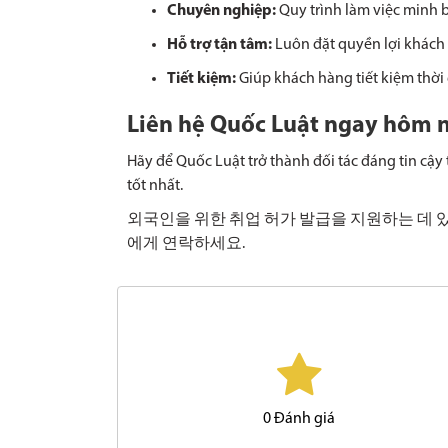
Chuyên nghiệp:
Quy trình làm việc 
Hỗ trợ tận tâm:
Luôn đặt quyền lợi 
Tiết kiệm:
Giúp khách hàng tiết kiệ
Liên hệ Quốc Luật ngay 
Hãy để Quốc Luật trở thành đối tác đáng tin cậy
tốt nhất.
외국인을 위한 취업 허가 발급을 지원하는 데 있
에게 연락하세요.
0
Đánh giá