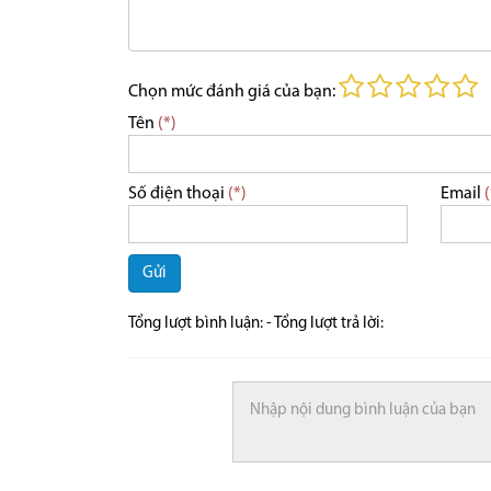
Chọn mức đánh giá của bạn:
Tên
(*)
Số điện thoại
(*)
Email
(
Gửi
Tổng lượt bình luận:
- Tổng lượt trả lời: