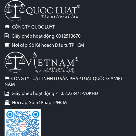
CÔNG TY QUỐC LUẬT
Giấy phép hoạt động: 0312513670
Nơi cấp: Sở Kế hoạch Đầu tư TPHCM
CÔNG TY LUẬT TNHH TƯ VẤN PHÁP LUẬT QUỐC GIA VIỆT
NAM
Giấy phép hoạt động: 41.02.2334/TP/ĐKHĐ
Nơi cấp: Sở Tư Pháp TPHCM