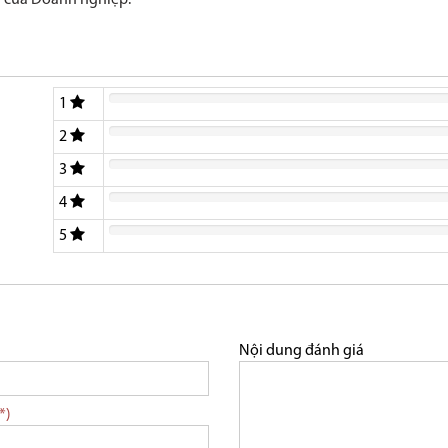
ng của Doanh nghiệp.
1
2
3
4
5
Nội dung đánh giá
*)