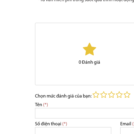
- Tư vấn miễn phí trong suốt quá trình hoạt độ
0
Đánh giá
Chọn mức đánh giá của bạn:
Tên
(*)
Số điện thoại
(*)
Email
(