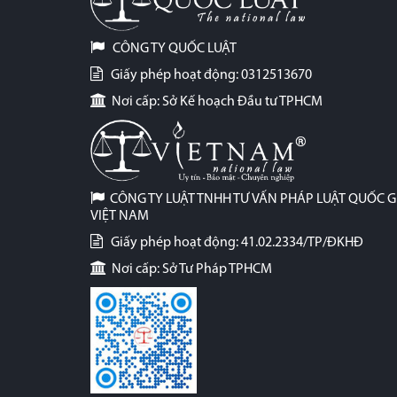
CÔNG TY QUỐC LUẬT
Giấy phép hoạt động: 0312513670
Nơi cấp: Sở Kế hoạch Đầu tư TPHCM
CÔNG TY LUẬT TNHH TƯ VẤN PHÁP LUẬT QUỐC G
VIỆT NAM
Giấy phép hoạt động: 41.02.2334/TP/ĐKHĐ
Nơi cấp: Sở Tư Pháp TPHCM