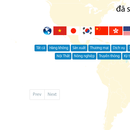
đã 
Tất cả
Hàng không
Sản xuất
Thương mại
Dịch vụ
Nội Thất
Nông nghiệp
Truyền thông
Kỹ t
Prev
Next