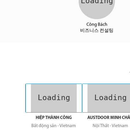
Công Bách
비즈니스 컨설팅
HONG
HIỆP THÀNH CÔNG
AUSTDOOR MINH CH
bì
-
China
Bất động sản
-
Vietnam
Nội Thất
-
Vietnam