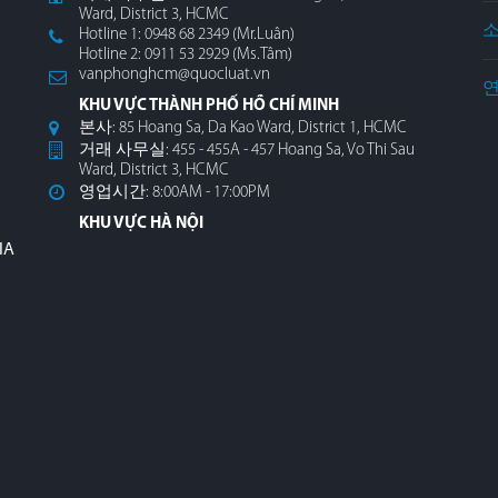
Ward, District 3, HCMC
Hotline 1: 0948 68 2349 (Mr.Luân)
Hotline 2: 0911 53 2929 (Ms.Tâm)
vanphonghcm@quocluat.vn
KHU VỰC THÀNH PHỐ HỒ CHÍ MINH
본사: 85 Hoang Sa, Da Kao Ward, District 1, HCMC
거래 사무실: 455 - 455A - 457 Hoang Sa, Vo Thi Sau
Ward, District 3, HCMC
영업시간: 8:00AM - 17:00PM
KHU VỰC HÀ NỘI
IA