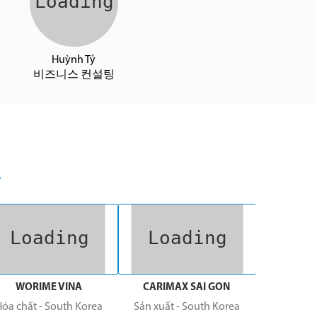
Huỳnh Tỷ
비즈니스 컨설팅
들
WORIME VINA
CARIMAX SAI GON
óa chất
-
South Korea
Sản xuất
-
South Korea
Thương mạ