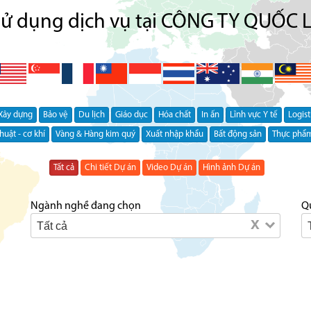
sử dụng dịch vụ tại CÔNG TY QUỐC 
Xây dựng
Bảo vệ
Du lịch
Giáo dục
Hóa chất
In ấn
Lĩnh vực Y tế
Logist
huật - cơ khí
Vàng & Hàng kim quý
Xuất nhập khẩu
Bất động sản
Thực phẩ
Tất cả
Chi tiết Dự án
Video Dự án
Hình ảnh Dự án
Ngành nghề đang chọn
Q
x
Tất cả