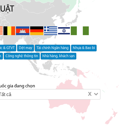
LUẬT
ic & GTVT
Dệt may
Tài chính Ngân hàng
Nhựa & Bao bì
m
Công nghệ thông tin
Nhà hàng, khách sạn
uốc gia đang chọn
x
Tất cả