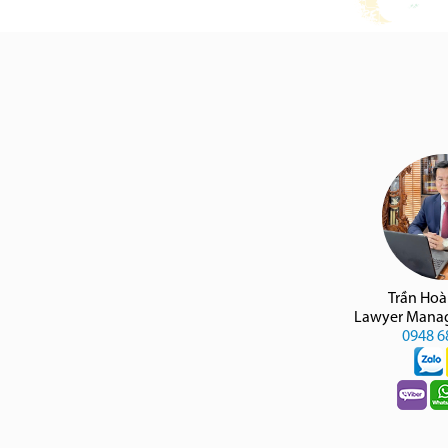
Trần Ho
Lawyer Manag
0948 6